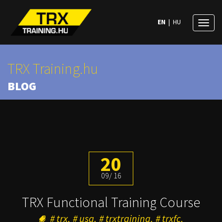
EN
|
HU
Toggl
naviga
TRX Training.hu
BLOG
20
09
16
TRX Functional Training Course
trx
usa
trxtraining
trxfc