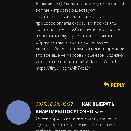
банками по QR-коду или номеру телефона. И
вот где хитрость: существуют
криптокошельки, где ты можешь в
процессе оплаты сквозь них променять
криптовалюту на рубли спустя peer-to-peer
и оплатить покупку криптой. Наглядный
образчик такого криптокошелька —
Antarctic Wallet. На текущий момент времени
это все еще не массовый сценарий, однако
уже вполне пролетарий. Antarctic Wallet
https://tinyurl.com/4h7kcs2r
REPLY
2025.10.28, 09:27
КАК ВЫБРАТЬ
КВАРТИРЫ ПОСУТОЧНО
says...
Очень хорошо интернет-сайт у вас есть
здесь. Посетите также мою страничку Как