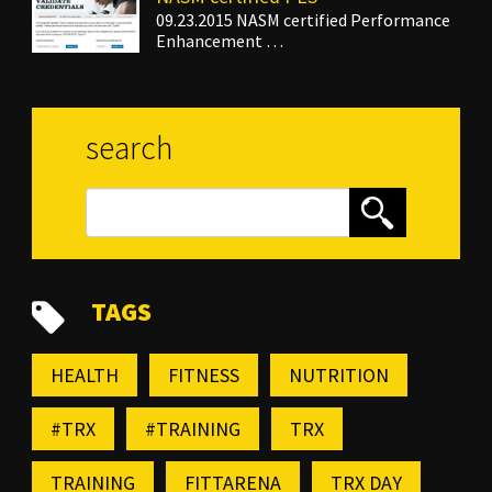
09.23.2015 NASM certified Performance
Enhancement …
search
TAGS
HEALTH
FITNESS
NUTRITION
#TRX
#TRAINING
TRX
TRAINING
FITTARENA
TRX DAY