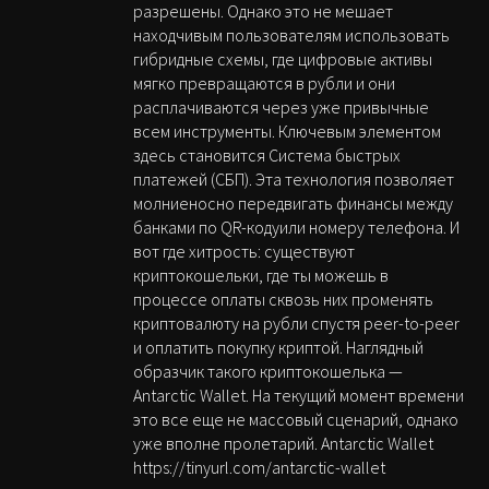
разрешены. Однако это не мешает
находчивым пользователям использовать
гибридные схемы, где цифровые активы
мягко превращаются в рубли и они
расплачиваются через уже привычные
всем инструменты. Ключевым элементом
здесь становится Система быстрых
платежей (СБП). Эта технология позволяет
молниеносно передвигать финансы между
банками по QR-кодуили номеру телефона. И
вот где хитрость: существуют
криптокошельки, где ты можешь в
процессе оплаты сквозь них променять
криптовалюту на рубли спустя peer-to-peer
и оплатить покупку криптой. Наглядный
образчик такого криптокошелька —
Antarctic Wallet. На текущий момент времени
это все еще не массовый сценарий, однако
уже вполне пролетарий. Antarctic Wallet
https://tinyurl.com/antarctic-wallet