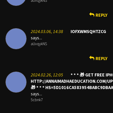
aUvqykNS
REPLY
2024.03.06, 14:38
IOFXWMSQHTZCG
says...
aUvqykNS
REPLY
2024.02.26, 12:05
* * * 🎁 GET FREE IP
HTTP://ANNAIMADHAEDUCATION.COM/U
🎁 * * * HS=5D1016CA583954BABC9DBA
says...
5cbnk7