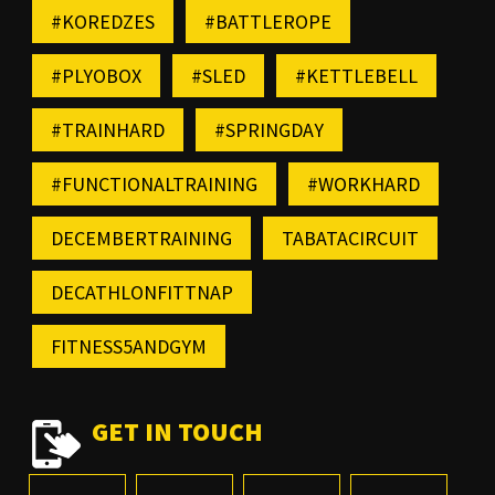
#KOREDZES
#BATTLEROPE
#PLYOBOX
#SLED
#KETTLEBELL
#TRAINHARD
#SPRINGDAY
#FUNCTIONALTRAINING
#WORKHARD
DECEMBERTRAINING
TABATACIRCUIT
DECATHLONFITTNAP
FITNESS5ANDGYM
GET IN TOUCH