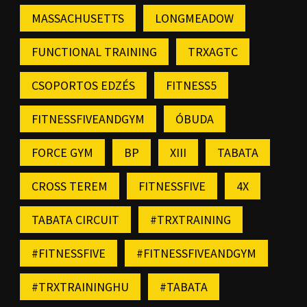
MASSACHUSETTS
LONGMEADOW
FUNCTIONAL TRAINING
TRXAGTC
CSOPORTOS EDZÉS
FITNESS5
FITNESSFIVEANDGYM
ÓBUDA
FORCE GYM
BP
XIII
TABATA
CROSS TEREM
FITNESSFIVE
4X
TABATA CIRCUIT
#TRXTRAINING
#FITNESSFIVE
#FITNESSFIVEANDGYM
#TRXTRAININGHU
#TABATA